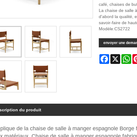
café, chaises de buf
La chaise de salle 
d'abord la qualité, 
savoir-faire de haut
Modèle:CS2722
envoyer une dema
Facebook
X
Wh
scription du produit
éplique de la chaise de salle à manger espagnole Borge 
x matériaux. Chaise de salle à manger espagnole fabriqu