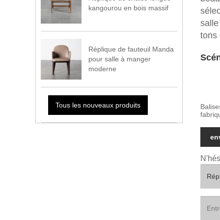
kangourou en bois massif
sélec
salle
tons 
Réplique de fauteuil Manda
Scén
pour salle à manger
moderne
Tous les nouveaux produits
Balise
fabriq
en
N'hés