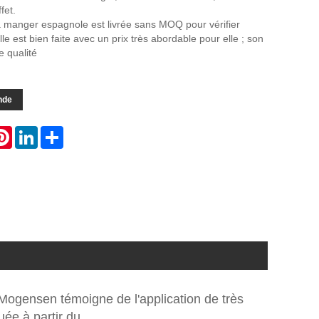
fet.
à manger espagnole est livrée sans MOQ pour vérifier
elle est bien faite avec un prix très abordable pour elle ; son
e qualité
nde
atsApp
Pinterest
LinkedIn
Share
Mogensen témoigne de l'application de très
ée à partir du