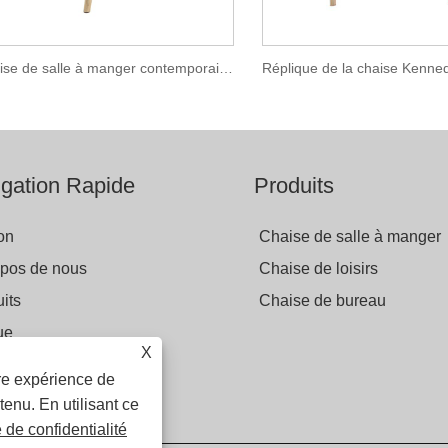
Chaise de salle à manger contemporaine Windsor
gation Rapide
Produits
on
Chaise de salle à manger
opos de nous
Chaise de loisirs
its
Chaise de bureau
ue
X
yer une demande
ure expérience de
actez-nous
tenu. En utilisant ce
e de confidentialité