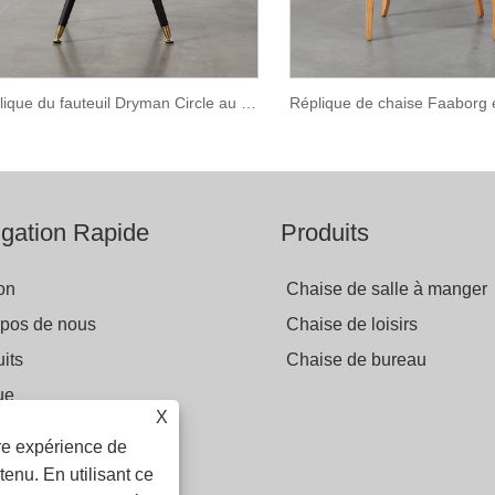
Réplique du fauteuil Dryman Circle au design moderne
gation Rapide
Produits
on
Chaise de salle à manger
opos de nous
Chaise de loisirs
its
Chaise de bureau
ue
X
yer une demande
ure expérience de
actez-nous
tenu. En utilisant ce