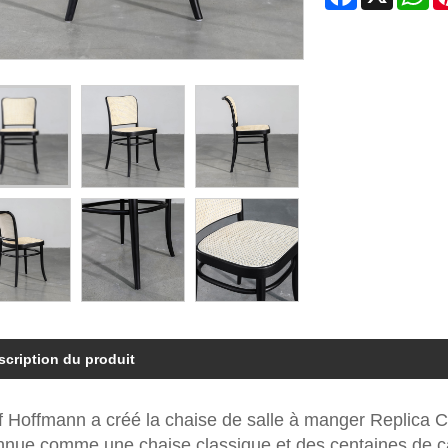
scription du produit
f Hoffmann a créé la chaise de salle à manger Replica 
nnue comme une chaise classique et des centaines de caf