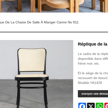
que De La Chaise De Salle À Manger Canne No 811
Réplique de la
Le cadre de la répl
disponible dans diff
frêne noir, etc.
Et le siège de la c
recouvert de tissu/c
Modèle:YA1428
envoyer une dema
Facebook
X
Wh