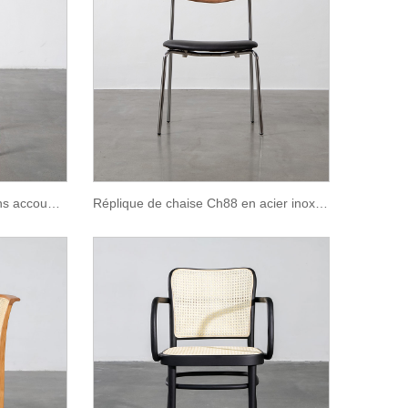
Chaise de salle à manger sans accoudoirs en cuir July Saddle
Réplique de chaise Ch88 en acier inoxydable