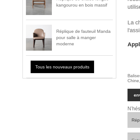
kangourou en bois massif
utili
La c
l'ass
Réplique de fauteuil Manda
pour salle à manger
Appl
moderne
Tous les nouveaux produits
Balise
Chine,
en
N'hés